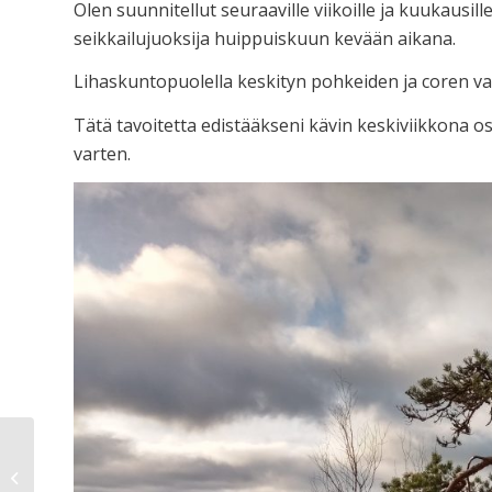
Olen suunnitellut seuraaville viikoille ja kuukausil
seikkailujuoksija huippuiskuun kevään aikana.
Lihaskuntopuolella keskityn pohkeiden ja coren v
Tätä tavoitetta edistääkseni kävin keskiviikkona
varten.
Hard or Easy Way?