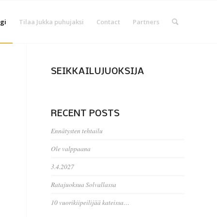
gi
Tilaa Jukka puhujaksi
Contact
Partners
SEIKKAILUJUOKSIJA
RECENT POSTS
Ennätysten tehtailu
Ole valppaana
3.4.2027
Ratajuoksua Solvallassa
10 vuorikiipeilijää kateissa…