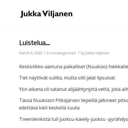
Luistelua…
/
/
March 6, 2025
in
Uncategorized
by
Jukka Viljanen
Keskiviikko-aamuna paikalliset (Nuuksio) hiekkatiet 
Tiet näyttivät sulilta, mutta silti jalat lipsuivat.
Yön aikana oli satanut alijäähtynyttä vettä, joka ai
Tässä Nuuksion Pitkäjärven liepeillä jalkineet pitivä
edettävä kieli keskellä suuta.
Treenilenkistä tuli juoksu-kävely-juoksu -pyrähdys