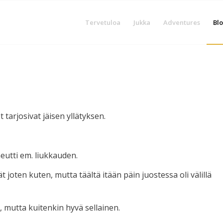
Tervetuloa
Jukka
Adventures
Blo
tarjosivat jäisen yllätyksen.
heutti em. liukkauden.
t joten kuten, mutta täältä itään päin juostessa oli välillä
, mutta kuitenkin hyvä sellainen.