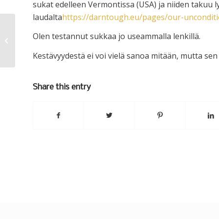
sukat edelleen Vermontissa (USA) ja niiden takuu lyö
laudalta
https://darntough.eu/pages/our-unconditi
Olen testannut sukkaa jo useammalla lenkillä.
Putki päällä…
Kestävyydestä ei voi vielä sanoa mitään, mutta sen 
Share this entry