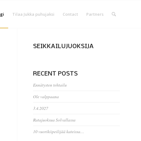
gi
Tilaa Jukka puhujaksi
Contact
Partners
SEIKKAILUJUOKSIJA
RECENT POSTS
Ennätysten tehtailu
Ole valppaana
3.4.2027
Ratajuoksua Solvallassa
10 vuorikiipeilijää kateissa…