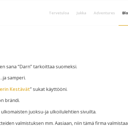
Tervetuloa
Jukka
Adventures
Blo
nen sana “Darn” tarkoittaa suomeksi.
…ja samperi.
erin Kestävät
” sukat käyttööni.
n brändi.
ulkomaisten juoksu-ja ulkoilulehtien sivuilta.
tteiden valmistuksen mm. Aasiaan, niin tämä firma valmistaa