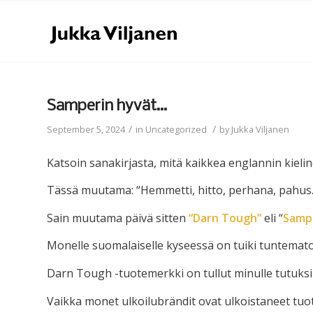
Samperin hyvät…
/
/
September 5, 2024
in
Uncategorized
by
Jukka Viljanen
Katsoin sanakirjasta, mitä kaikkea englannin kieli
Tässä muutama: “Hemmetti, hitto, perhana, pahus
Sain muutama päivä sitten
“Darn Tough”
eli “
Samp
Monelle suomalaiselle kyseessä on tuiki tuntemato
Darn Tough -tuotemerkki on tullut minulle tutuksi 
Vaikka monet ulkoilubrändit ovat ulkoistaneet tuo