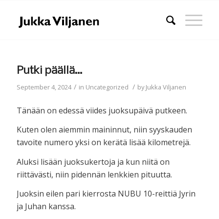
Putki päällä…
/
/
September 4, 2024
in
Uncategorized
by
Jukka Viljanen
Tänään on edessä viides juoksupäivä putkeen.
Kuten olen aiemmin maininnut, niin syyskauden
tavoite numero yksi on kerätä lisää kilometrejä.
Aluksi lisään juoksukertoja ja kun niitä on
riittävästi, niin pidennän lenkkien pituutta.
Juoksin eilen pari kierrosta NUBU 10-reittiä Jyrin
ja Juhan kanssa.