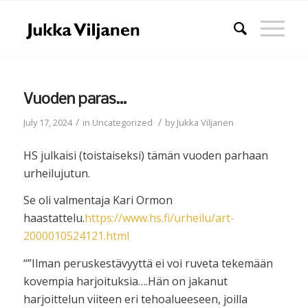
Vuoden paras…
/
/
July 17, 2024
in
Uncategorized
by
Jukka Viljanen
HS julkaisi (toistaiseksi) tämän vuoden parhaan
urheilujutun.
Se oli valmentaja Kari Ormon
haastattelu.
https://www.hs.fi/urheilu/art-
2000010524121.html
“”Ilman peruskestävyyttä ei voi ruveta tekemään
kovempia harjoituksia….Hän on jakanut
harjoittelun viiteen eri tehoalueeseen, joilla