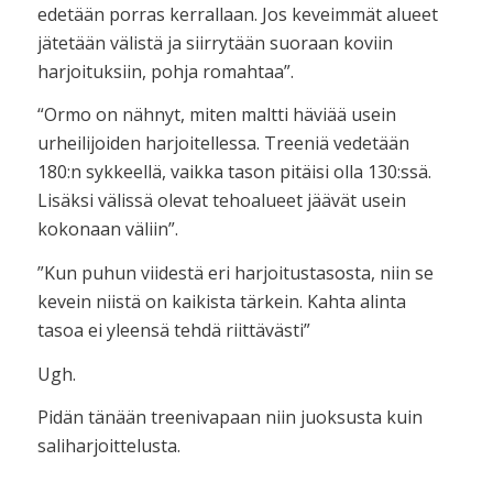
edetään porras kerrallaan. Jos keveimmät alueet
jätetään välistä ja siirrytään suoraan koviin
harjoituksiin, pohja romahtaa”.
“Ormo on nähnyt, miten maltti häviää usein
urheilijoiden harjoitellessa. Treeniä vedetään
180:n sykkeellä, vaikka tason pitäisi olla 130:ssä.
Lisäksi välissä olevat tehoalueet jäävät usein
kokonaan väliin”.
”Kun puhun viidestä eri harjoitustasosta, niin se
kevein niistä on kaikista tärkein. Kahta alinta
tasoa ei yleensä tehdä riittävästi”
Ugh.
Pidän tänään treenivapaan niin juoksusta kuin
saliharjoittelusta.