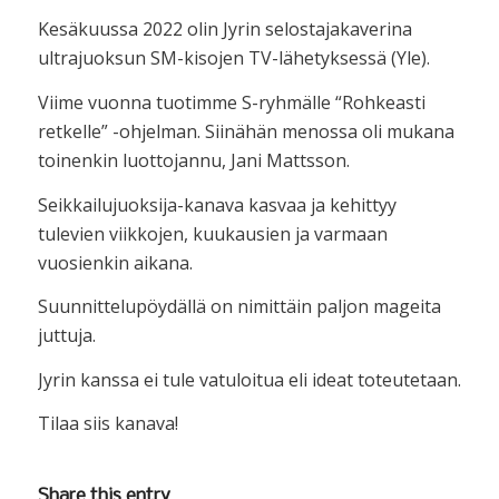
Kesäkuussa 2022 olin Jyrin selostajakaverina
ultrajuoksun SM-kisojen TV-lähetyksessä (Yle).
Viime vuonna tuotimme S-ryhmälle “Rohkeasti
retkelle” -ohjelman. Siinähän menossa oli mukana
toinenkin luottojannu, Jani Mattsson.
Seikkailujuoksija-kanava kasvaa ja kehittyy
tulevien viikkojen, kuukausien ja varmaan
vuosienkin aikana.
Suunnittelupöydällä on nimittäin paljon mageita
juttuja.
Jyrin kanssa ei tule vatuloitua eli ideat toteutetaan.
Tilaa siis kanava!
Share this entry