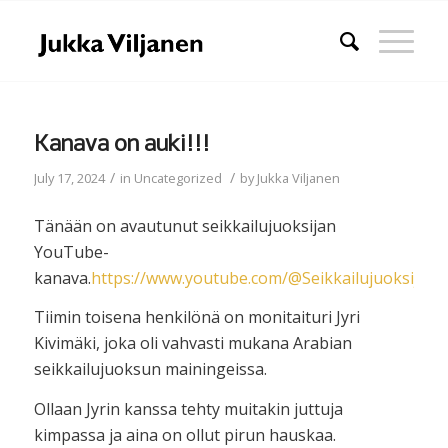
Kanava on auki!!!
/
/
July 17, 2024
in
Uncategorized
by
Jukka Viljanen
Tänään on avautunut seikkailujuoksijan
YouTube-
kanava.
https://www.youtube.com/@Seikkailujuoksija
Tiimin toisena henkilönä on monitaituri Jyri
Kivimäki, joka oli vahvasti mukana Arabian
seikkailujuoksun mainingeissa.
Ollaan Jyrin kanssa tehty muitakin juttuja
kimpassa ja aina on ollut pirun hauskaa.