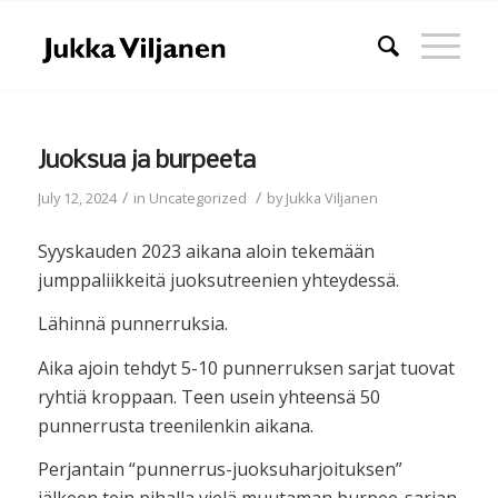
Juoksua ja burpeeta
/
/
July 12, 2024
in
Uncategorized
by
Jukka Viljanen
Syyskauden 2023 aikana aloin tekemään
jumppaliikkeitä juoksutreenien yhteydessä.
Lähinnä punnerruksia.
Aika ajoin tehdyt 5-10 punnerruksen sarjat tuovat
ryhtiä kroppaan. Teen usein yhteensä 50
punnerrusta treenilenkin aikana.
Perjantain “punnerrus-juoksuharjoituksen”