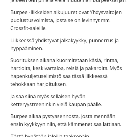
jälkeen tein pihalla vielä muutaman burpee-sarjan.
Burpee -liikkeiden alkujuuret ovat Yhdysvaltojen
puolustusvoimista, josta se on levinnyt mm.
Crossfit-saleille.
Liikkeessä yhdistyvät jalkakyykky, punnerrus ja
hyppääminen.
Suorituksen aikana kuormitetaan käsiä, rintaa,
hartioita, keskivartaloa, reisiä ja pakaroita. Myös
hapenkuljetuselimistö saa tässä liikkeessä
tehokkaan harjoituksen.
Ja saa siinä myös sellaisen hyvän
ketteryystreeninkin vielä kaupan päälle.
Burpee alkaa pystyasennosta, josta mennään
ensin kyykkyyn niin, että kämmenet saa lattiaan.
Tästä hypätään jaloilla taaksepäin