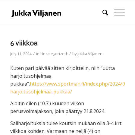
6 viikkoa
/
/
July 11, 2024
in
Uncategorized
by
Jukka Viljanen
Kuten pari päivää sitten kirjoittelin, niin “uutta
harjoitusohjelmaa
pukkaa”.
https://www.sportman.fi/index.php/2024/07/09
harjoitusohjelmaa-pukkaa/
Aloitin eilen (10.7.) kuuden viikon
perusvoimajakson, joka päättyy 21.8.2024
Saliharjoituksia tulee koutsin mukaan olla 3-4 krt.
viikkoa kohden. Varmaan ne neljä (4) on