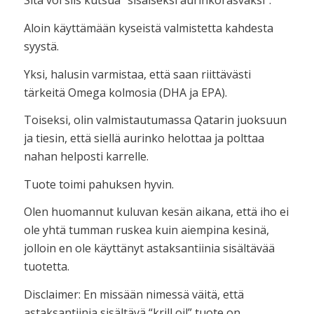
Sitä voi siis kutsua “sisäiseksi aurinkorasvaksi”.
Aloin käyttämään kyseistä valmistetta kahdesta
syystä.
Yksi, halusin varmistaa, että saan riittävästi
tärkeitä Omega kolmosia (DHA ja EPA).
Toiseksi, olin valmistautumassa Qatarin juoksuun
ja tiesin, että siellä aurinko helottaa ja polttaa
nahan helposti karrelle.
Tuote toimi pahuksen hyvin.
Olen huomannut kuluvan kesän aikana, että iho ei
ole yhtä tumman ruskea kuin aiempina kesinä,
jolloin en ole käyttänyt astaksantiinia sisältävää
tuotetta.
Disclaimer: En missään nimessä väitä, että
astaksantiinia sisältävä “krill oil” tuote on