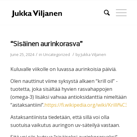
“Sisäinen aurinkorasva”
/
/
June 25, 2024
in
Uncategorized
by
Jukka Viljanen
Kuluvalle viikolle on luvassa aurinkoisia päiviä.
Olen nauttinut viime syksystä alkaen “krill oil” -
tuotetta, joka sisältää hyvien rasvahappojen
(omega-3) lisäksi vahvaa antioksidanttia nimeltään
“astaksantiini”.
https://fi.wikipedia.org/wiki/Krilli%C3%B6
Astaksantiinista tiedetään, että sillä voi olla
suotuisa vaikutus auringon uv-säteilyä vastaan.