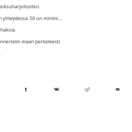
uoksuharjoitusten.
n yhteydessä. 50 on minimi….
ihaksia.
nnertelin maan perkeleesti.
.