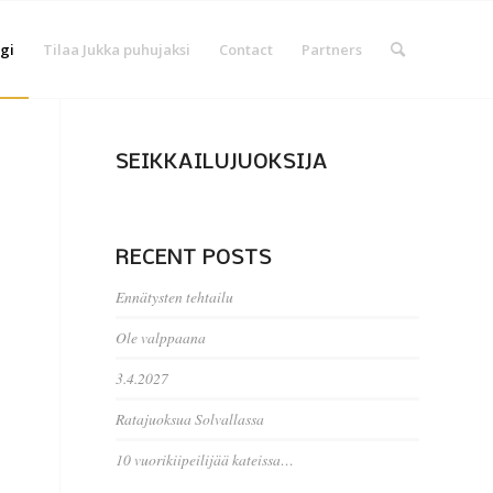
gi
Tilaa Jukka puhujaksi
Contact
Partners
SEIKKAILUJUOKSIJA
RECENT POSTS
Ennätysten tehtailu
Ole valppaana
3.4.2027
Ratajuoksua Solvallassa
10 vuorikiipeilijää kateissa…