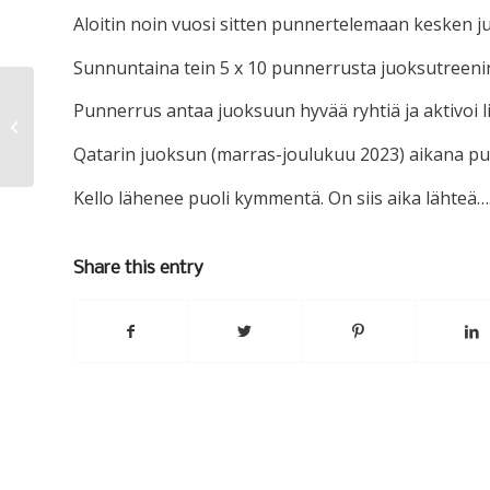
Aloitin noin vuosi sitten punnertelemaan kesken j
Sunnuntaina tein 5 x 10 punnerrusta juoksutreeni
Punnerrus antaa juoksuun hyvää ryhtiä ja aktivoi l
Maamiina
Qatarin juoksun (marras-joulukuu 2023) aikana pu
Kello lähenee puoli kymmentä. On siis aika lähteä…
Share this entry