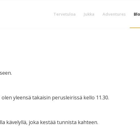
Tervetuloa
Jukka
Adventures
Blo
seen.
len yleensä takaisin perusleirissä kello 11.30.
la kävelyllä, joka kestää tunnista kahteen.