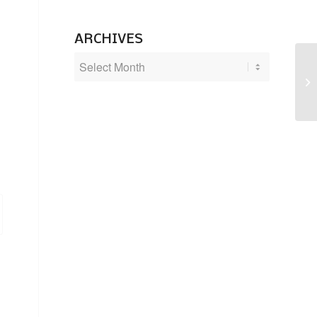
ARCHIVES
“S