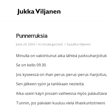
Punnerruksia
/
/
June 24, 2024
in
Uncategorized
by
Jukka Viljanen
Minulla on vakiintunut aika lähteä juoksuharjoituk
Se on kello 09.30.
Jos kyseessä on ihan perus-perus-perus-harjoitus, o
Sen jälkeen syön ja tankkaan nesteitä.
Aika usein käyn jossain vaiheessa myös palauttaval
Tunnin, jos päivään kuuluu vielä lihaskuntotreeni.