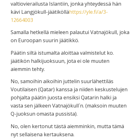
valtiovierailusta Islantiin, jonka yhteydessä hän
kävi Langjökull-jäätiköllä
https://yle.fi/a/3-
12664003
Samalla hetkellä mieleen palautui Vatnajökull, joka
on Euroopan suurin jäätikkö.
Päätin siltä istumalta aloittaa valmistelut ko.
jäätikön halkijuoksuun, jota ei ole muuten
aiemmin tehty.
No, samoihin aikoihin juttelin suurlähettiläs
Voutilaisen (Qatar) kanssa ja niiden keskustelujen
pohjalta päätin juosta ensiksi Qatarin halki ja
vasta sen jälkeen Vatnajökull´n. (maksoin muuten
Q-juoksun omasta pussista).
No, olen kertonut tästä aiemminkin, mutta tämä
nyt sellaisena kertauksena.