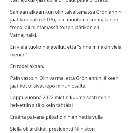
Vatnajökull-jäätikölle on ollut pitkä prosessi.
Samaan aikaan kun olin taivaltamassa Grönlannin
jäätikön halki (2019), niin muutama suomalainen
frendi oli hiihtämässä toisen jäätikön eli
Vatnaj.halki.
En vielä tuolloin ajatellut, että “sinne minäkin vielä
menen”.
En todellakaan.
Päin vastoin. Olin varma, että Grönlannin jälkeen
jäätiköt olisivat lepo minun osalta.
Loppuvuonna 2022 mietin kuumeisesti mihin
helvettiin sitä oikein tähtäisi.
Eräänä päivänä piipahdin Ylen nettisivulla.
Siellä oli artikkeli presidentti Niinistön