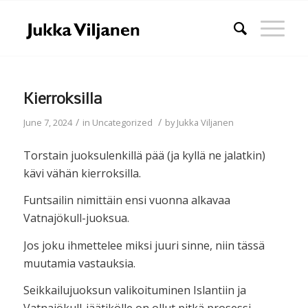
Kierroksilla
/
/
June 7, 2024
in
Uncategorized
by
Jukka Viljanen
Torstain juoksulenkillä pää (ja kyllä ne jalatkin)
kävi vähän kierroksilla.
Funtsailin nimittäin ensi vuonna alkavaa
Vatnajökull-juoksua.
Jos joku ihmettelee miksi juuri sinne, niin tässä
muutamia vastauksia.
Seikkailujuoksun valikoituminen Islantiin ja