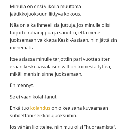
Minulla on ensi viikolla muutama
jäätikköjuoksuun liittyvä kokous.
Nää on aika ihmeellisiä juttuja. Jos minulle olisi
tarjottu rahanippua ja sanottu, että mene
juoksemaan vaikkapa Keski-Aasiaan, niin jättäisin
menemättä.
Itse asiassa minulle tarjottiin pari vuotta sitten
erään keski-aasialaisen valtion toimesta fyffeä,
mikäli menisin sinne juoksemaan.
En mennyt.
Se ei vaan kolahtanut.
Ehkä tuo
kolahdus
on oikea sana kuvaamaan
suhdettani seikkailujuoksuihin.
Jos vähän liioittelee, niin muu olisi “huoraamista”.