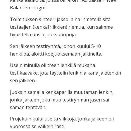
kenkälaatikoita, joissa oli Niken, Adidaksen, New
Balancen….logot.
Toimituksen sihteeri jaksoi aina ihmetellä sitä
testaajien (kenkäfriikkien) riemua, kun saimme
hypistellä uusia juoksupopoja.
Sen jälkeen testiryhmä, johon kuului 5-10
henkilöä, aloitti koejuoksemaan jalkineita.
Usein minulla oli treenilenkillä mukana
testikaavake, jota täyttelin lenkin aikana ja etenkin
sen jälkeen.
Juoksin samalla kenkäparilla muutaman lenkin,
jonka jälkeen joku muu testiryhmän jäsen sai
saman tehtävän.
Projektiin kului useita viikkoja, jonka jälkeen oli
vuorossa se vaikein rasti.