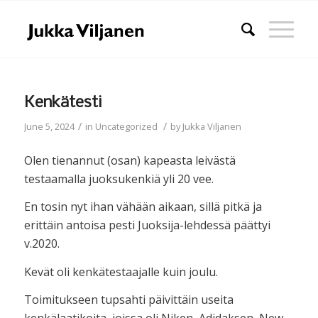
Kenkätesti
/
/
June 5, 2024
in
Uncategorized
by
Jukka Viljanen
Olen tienannut (osan) kapeasta leivästä
testaamalla juoksukenkiä yli 20 vee.
En tosin nyt ihan vähään aikaan, sillä pitkä ja
erittäin antoisa pesti Juoksija-lehdessä päättyi
v.2020.
Kevät oli kenkätestaajalle kuin joulu.
Toimitukseen tupsahti päivittäin useita