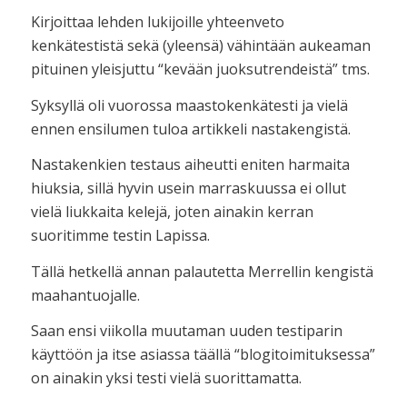
Kirjoittaa lehden lukijoille yhteenveto
kenkätestistä sekä (yleensä) vähintään aukeaman
pituinen yleisjuttu “kevään juoksutrendeistä” tms.
Syksyllä oli vuorossa maastokenkätesti ja vielä
ennen ensilumen tuloa artikkeli nastakengistä.
Nastakenkien testaus aiheutti eniten harmaita
hiuksia, sillä hyvin usein marraskuussa ei ollut
vielä liukkaita kelejä, joten ainakin kerran
suoritimme testin Lapissa.
Tällä hetkellä annan palautetta Merrellin kengistä
maahantuojalle.
Saan ensi viikolla muutaman uuden testiparin
käyttöön ja itse asiassa täällä “blogitoimituksessa”
on ainakin yksi testi vielä suorittamatta.