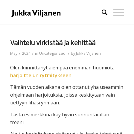
Vaihtelu virkistää ja kehittää
/
/
May 7, 2024
in
Uncategorized
by
Jukka Viljanen
Olen kiinnittänyt aiempaa enemmän huomiota
harjoittelun rytmitykseen
.
Tämän vuoden aikana olen ottanut yhä useammin
ohjelmaan harjoituksia, joissa keskitytään vain
tiettyyn lihasryhmään.
Tästä esimerkkinä käy hyvin sunnuntai-illan
treeni.