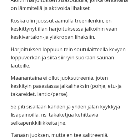
Aloitin harjoituksen sisäsoudulla, jonka tehtävänä
on lämmitellä ja aktivoida lihakset.
Koska olin juossut aamulla treenilenkin, en
keskittynyt illan harjoituksessa jalkoihin vaan
keskivartalon-ja yläkropan lihaksiin.
Harjoituksen loppuun tein soutulaitteella kevyen
loppuverkan ja siitä siirryin suoraan saunan
lauteille.
Maanantaina ei ollut juoksutreeniä, joten
keskityin pääasiassa jalkalihaksin (pohje, etu-ja
takareidet, lantio/perse).
Se piti sisällään kahden ja yhden jalan kyykkyjä
lisäpainoilla, ns. takaketjua kehittäviä
selkäpenkkiliikkeitä jne.
Tänään juoksen, mutta en tee salitreeniä.