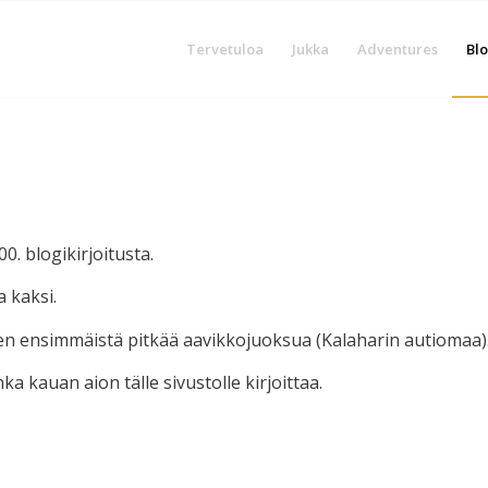
Tervetuloa
Jukka
Adventures
Blo
0. blogikirjoitusta.
a kaksi.
en ensimmäistä pitkää aavikkojuoksua (Kalaharin autiomaa)
ka kauan aion tälle sivustolle kirjoittaa.