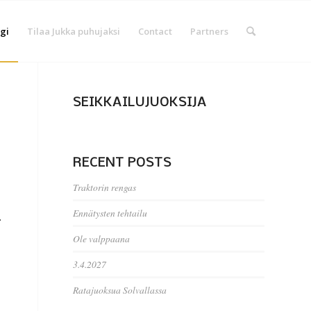
gi
Tilaa Jukka puhujaksi
Contact
Partners
SEIKKAILUJUOKSIJA
RECENT POSTS
Traktorin rengas
Ennätysten tehtailu
.
Ole valppaana
3.4.2027
Ratajuoksua Solvallassa