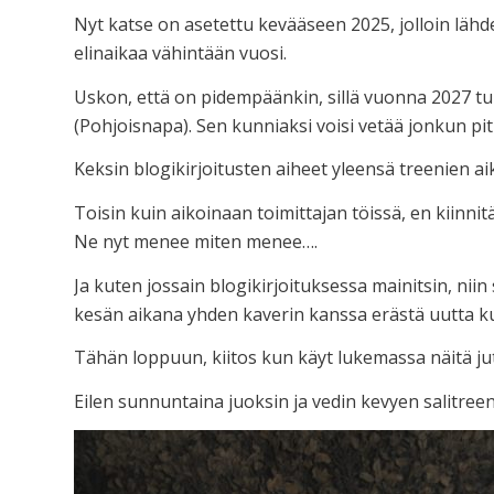
Nyt katse on asetettu kevääseen 2025, jolloin lähde
elinaikaa vähintään vuosi.
Uskon, että on pidempäänkin, sillä vuonna 2027 tu
(Pohjoisnapa). Sen kunniaksi voisi vetää jonkun p
Keksin blogikirjoitusten aiheet yleensä treenien aik
Toisin kuin aikoinaan toimittajan töissä, en kiinnit
Ne nyt menee miten menee….
Ja kuten jossain blogikirjoituksessa mainitsin, niin 
kesän aikana yhden kaverin kanssa erästä uutta k
Tähän loppuun, kiitos kun käyt lukemassa näitä jut
Eilen sunnuntaina juoksin ja vedin kevyen salitreen