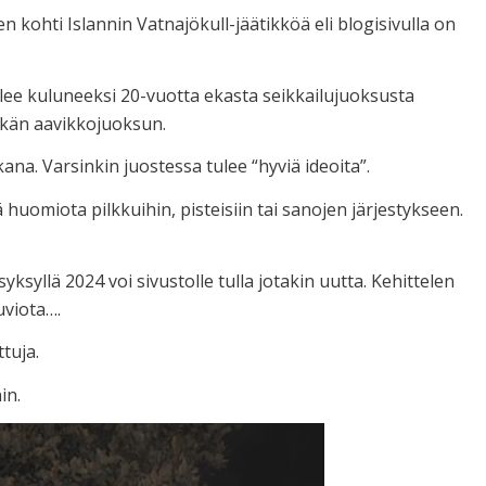
n kohti Islannin Vatnajökull-jäätikköä eli blogisivulla on
lee kuluneeksi 20-vuotta ekasta seikkailujuoksusta
itkän aavikkojuoksun.
ana. Varsinkin juostessa tulee “hyviä ideoita”.
ä huomiota pilkkuihin, pisteisiin tai sanojen järjestykseen.
syksyllä 2024 voi sivustolle tulla jotakin uutta. Kehittelen
uviota….
tuja.
in.