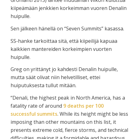
Grönlanti 2013) lähtee muutaman viikon kuluttua
kiipeämään jenkkien korkeimman vuoren Denalin
huipulle.
Sen jälkeen hänellä on “Seven Summits” kasassa.
SS-hanke tarkoittaa sitä, että kiipeilijä kapuaa
kaikkien mantereiden korkeimpien vuorten
huipulle.
Greg on yrittänyt jo kahdesti Denalin huipulle,
mutta säät olivat niin helvetilliset, ettei
huiputuksesta tullut mitään.
“Denali, the highest peak in North America, has a
fatality rate of around
9 deaths per 100
successful summits
. While its height might be less
imposing than other mountains on this list, it
presents extreme cold, fierce storms, and technical
difficulties, making it a formidable and hazardous