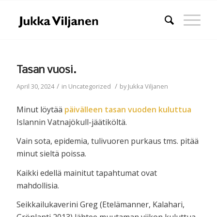
Tasan vuosi.
/
/
April 30, 2024
in
Uncategorized
by
Jukka Viljanen
Minut löytää
päivälleen tasan vuoden kuluttua
Islannin Vatnajökull-jäätiköltä.
Vain sota, epidemia, tulivuoren purkaus tms. pitää
minut sieltä poissa.
Kaikki edellä mainitut tapahtumat ovat
mahdollisia.
Seikkailukaverini Greg (Etelämanner, Kalahari,