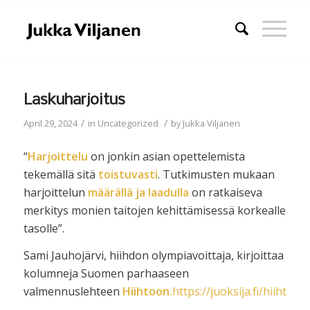
Laskuharjoitus
/
/
April 29, 2024
in
Uncategorized
by
Jukka Viljanen
“
Harjoittelu
on jonkin asian opettelemista
tekemällä sitä
toistuvasti
. Tutkimusten mukaan
harjoittelun
määrällä ja laadulla
on ratkaiseva
merkitys monien taitojen kehittämisessä korkealle
tasolle”.
Sami Jauhojärvi, hiihdon olympiavoittaja, kirjoittaa
kolumneja Suomen parhaaseen
valmennuslehteen
Hiihtoon.
https://juoksija.fi/hiihto/