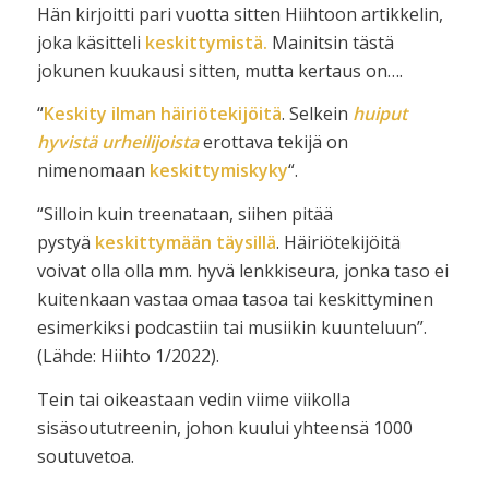
Hän kirjoitti pari vuotta sitten Hiihtoon artikkelin,
joka käsitteli
keskittymistä.
Mainitsin tästä
jokunen kuukausi sitten, mutta kertaus on….
“
Keskity ilman häiriötekijöitä
. Selkein
huiput
hyvistä urheilijoista
erottava tekijä on
nimenomaan
keskittymiskyky
“.
“Silloin kuin treenataan, siihen pitää
pystyä
keskittymään täysillä
. Häiriötekijöitä
voivat olla olla mm. hyvä lenkkiseura, jonka taso ei
kuitenkaan vastaa omaa tasoa tai keskittyminen
esimerkiksi podcastiin tai musiikin kuunteluun”.
(Lähde: Hiihto 1/2022).
Tein tai oikeastaan vedin viime viikolla
sisäsoututreenin, johon kuului yhteensä 1000
soutuvetoa.