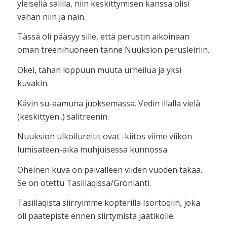
yleisellä salilla, niin keskittymisen kanssa olisi
vähän niin ja näin.
Tässä oli pääsyy sille, että perustin aikoinaan
oman treenihuoneen tänne Nuuksion perusleiriin.
Okei, tähän loppuun muuta urheilua ja yksi
kuvakin.
Kävin su-aamuna juoksemassa. Vedin illalla vielä
(keskittyen..) salitreenin.
Nuuksion ulkoilureitit ovat -kiitos viime viikon
lumisateen-aika muhjuisessa kunnossa.
Oheinen kuva on päivälleen viiden vuoden takaa.
Se on otettu Tasiilaqissa/Grönlanti.
Tasiilaqista siirryimme kopterilla Isortoqiin, joka
oli päätepiste ennen siirtymistä jäätikölle.