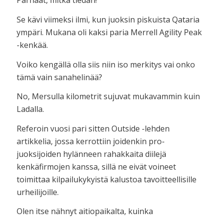
Parhaat, mitkä tiedän!
Se kävi viimeksi ilmi, kun juoksin piskuista Qataria
ympäri. Mukana oli kaksi paria Merrell Agility Peak
-kenkää.
Voiko kengällä olla siis niin iso merkitys vai onko
tämä vain sanahelinää?
No, Mersulla kilometrit sujuvat mukavammin kuin
Ladalla.
Referoin vuosi pari sitten Outside -lehden
artikkelia, jossa kerrottiin joidenkin pro-
juoksijoiden hylänneen rahakkaita diilejä
kenkäfirmojen kanssa, sillä ne eivät voineet
toimittaa kilpailukykyistä kalustoa tavoitteellisille
urheilijoille.
Olen itse nähnyt aitiopaikalta, kuinka