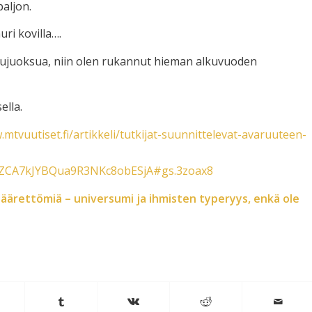
paljon.
uri kovilla….
ailujuoksua, niin olen rukannut hieman alkuvuoden
ella.
.mtvuutiset.fi/artikkeli/tutkijat-suunnittelevat-avaruuteen-
fZCA7kJYBQua9R3NKc8obESjA#gs.3zoax8
t äärettömiä – universumi ja ihmisten typeryys, enkä ole