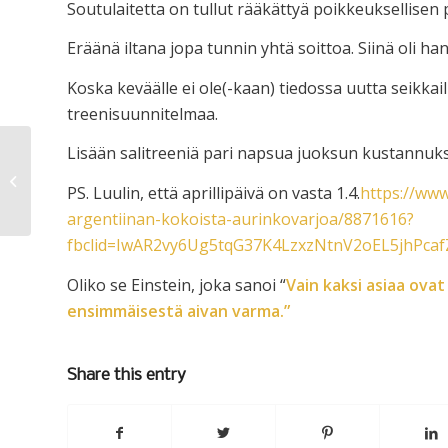
Soutulaitetta on tullut rääkättyä poikkeuksellisen 
Eräänä iltana jopa tunnin yhtä soittoa. Siinä oli han
Koska keväälle ei ole(-kaan) tiedossa uutta seikk
treenisuunnitelmaa.
Lisään salitreeniä pari napsua juoksun kustannuks
Radiohaastattelu
PS. Luulin, että aprillipäivä on vasta 1.4.
https://www
argentiinan-kokoista-aurinkovarjoa/8871616?
fbclid=IwAR2vy6Ug5tqG37K4LzxzNtnV2oEL5jhPca
Oliko se Einstein, joka sanoi “
Vain kaksi asiaa ova
ensimmäisestä aivan varma.”
Share this entry