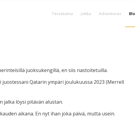
Tervetuloa
Jukka
Adventures
Blo
inteisillä juoksukengillä, en siis nastoitetuilla.
li juostessani Qatarin ympäri joulukuussa 2023 (Merrell
 jalka löysi pitävän alustan.
okauden aikana. En nyt ihan joka päivä, mutta usein.