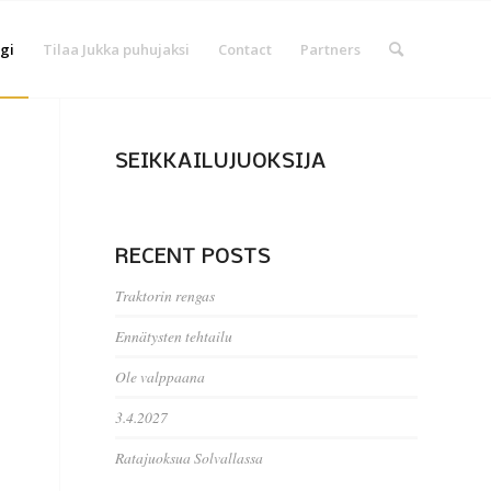
gi
Tilaa Jukka puhujaksi
Contact
Partners
SEIKKAILUJUOKSIJA
RECENT POSTS
Traktorin rengas
Ennätysten tehtailu
Ole valppaana
3.4.2027
Ratajuoksua Solvallassa