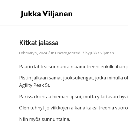
Kitkat jalassa
/
/
February 5, 2024
in
Uncategorized
by
Jukka Viljanen
Päätin lähteä sunnuntain aamutreenilenkille ihan per
Pistin jalkaan samat juoksukengät, jotka minulla o
Agility Peak 5).
Parissa kohtaa hieman lipsui, mutta yllättävän hyvin
Olen tehnyt jo viikkojen aikana kaksi treeniä vuor
Niin myös sunnuntaina.