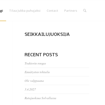
gi
Tilaa Jukka puhujaksi
Contact
Partners
SEIKKAILUJUOKSIJA
RECENT POSTS
Traktorin rengas
Ennätysten tehtailu
Ole valppaana
3.4.2027
Ratajuoksua Solvallassa