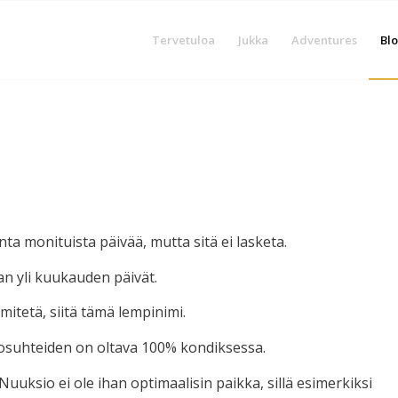
Tervetuloa
Jukka
Adventures
Blo
a monituista päivää, mutta sitä ei lasketa.
an yli kuukauden päivät.
mmitetä, siitä tämä lempinimi.
olosuhteiden on oltava 100% kondiksessa.
Nuuksio ei ole ihan optimaalisin paikka, sillä esimerkiksi