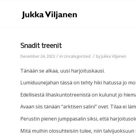
Snadit treenit
/
/
December 24, 2023
in
Uncategorized
by
Jukka Viljanen
Tänään se alkaa, uusi harjoituskausi.
Lumiduunejahan tässä on tehty hiki hatussa jo mont
Edellisestä lihaskuntotreenistä on kulunut jo hiem
Avaan siis tänään “arktisen salini” ovet. Tilaa ei lä
Perustin pienen jumppasalin siksi, että harjoitus
Mitä muihin olosuhteisiin tulee, niin talvijuoksuun 