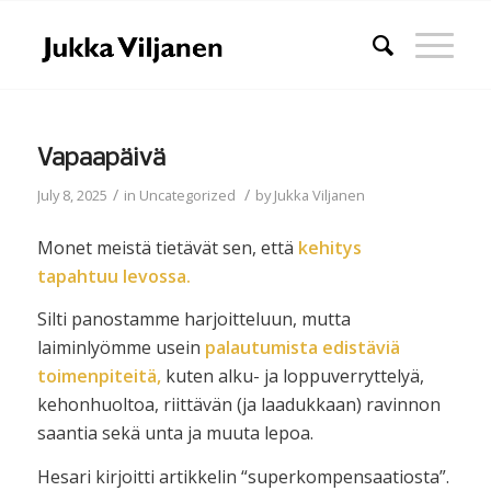
Vapaapäivä
/
/
July 8, 2025
in
Uncategorized
by
Jukka Viljanen
Monet meistä tietävät sen, että
kehitys
tapahtuu
levossa.
Silti panostamme harjoitteluun, mutta
laiminlyömme usein
palautumista edistäviä
toimenpiteitä,
kuten alku-
ja loppuverryttelyä,
kehonhuoltoa, riittävän (ja laadukkaan) ravinnon
saantia sekä unta ja muuta lepoa.
Hesari kirjoitti artikkelin “superkompensaatiosta”.