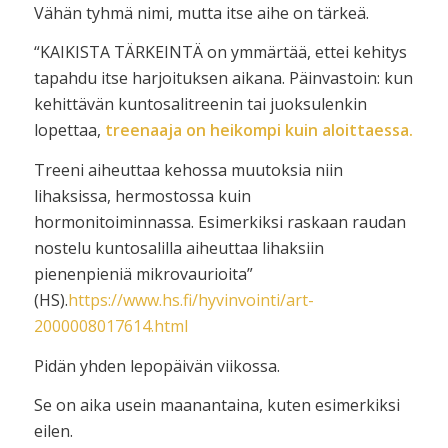
Vähän tyhmä nimi, mutta itse aihe on tärkeä.
“KAIKISTA TÄRKEINTÄ on ymmärtää, ettei kehitys
tapahdu itse harjoituksen aikana. Päinvastoin: kun
kehittävän kuntosalitreenin tai juoksulenkin
lopettaa,
treenaaja on heikompi kuin aloittaessa.
Treeni aiheuttaa kehossa muutoksia niin
lihaksissa, hermostossa kuin
hormonitoiminnassa. Esimerkiksi raskaan raudan
nostelu kuntosalilla aiheuttaa lihaksiin
pienenpieniä mikrovaurioita”
(HS).
https://www.hs.fi/hyvinvointi/art-
2000008017614.html
Pidän yhden lepopäivän viikossa.
Se on aika usein maanantaina, kuten esimerkiksi
eilen.