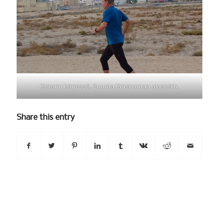
Qatarin kärjessä. Suunta länsirantaa alaspäin.
Share this entry