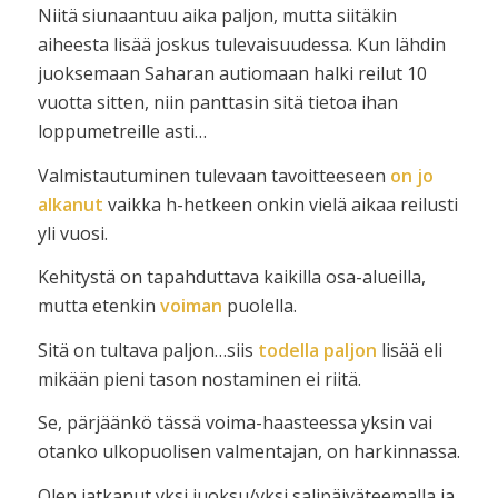
Niitä siunaantuu aika paljon, mutta siitäkin
aiheesta lisää joskus tulevaisuudessa. Kun lähdin
juoksemaan Saharan autiomaan halki reilut 10
vuotta sitten, niin panttasin sitä tietoa ihan
loppumetreille asti…
Valmistautuminen tulevaan tavoitteeseen
on jo
alkanut
vaikka h-hetkeen onkin vielä aikaa reilusti
yli vuosi.
Kehitystä on tapahduttava kaikilla osa-alueilla,
mutta etenkin
voiman
puolella.
Sitä on tultava paljon…siis
todella paljon
lisää eli
mikään pieni tason nostaminen ei riitä.
Se, pärjäänkö tässä voima-haasteessa yksin vai
otanko ulkopuolisen valmentajan, on harkinnassa.
Olen jatkanut yksi juoksu/yksi salipäiväteemalla ja