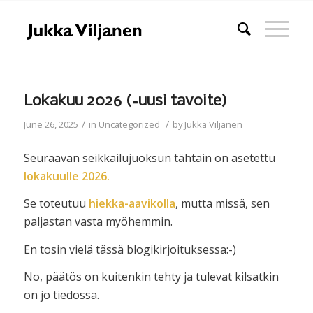
Lokakuu 2026 (=uusi tavoite)
/
/
June 26, 2025
in
Uncategorized
by
Jukka Viljanen
Seuraavan seikkailujuoksun tähtäin on asetettu
lokakuulle 2026.
Se toteutuu
hiekka-aavikolla
, mutta missä, sen
paljastan vasta myöhemmin.
En tosin vielä tässä blogikirjoituksessa:-)
No, päätös on kuitenkin tehty ja tulevat kilsatkin
on jo tiedossa.