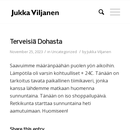
Terveisiä Dohasta
/
/
November 25, 2023
in
Uncategorized
by
Jukka Viljanen
Saavuimme määränpäähän puolen yön aikoihin.
Lämpötila oli varsin kohtuulliset + 24C. Tänään on
tarkoitus tavata paikallinen tiimikaveri, jonka
kanssa lähdemme matkaan huomenna
sunnuntaina. Tänään on iso shoppailupäivä.
Retkikunta starttaa sunnuntaina heti
aamutuimaan. Huomiseen!
Share this entry