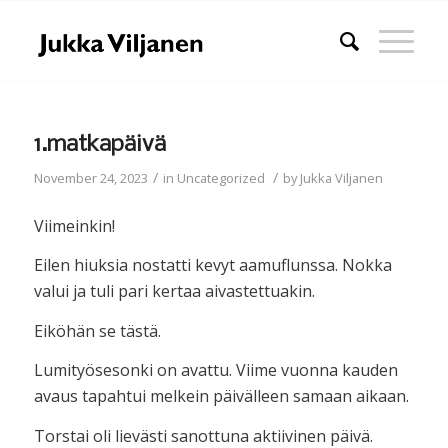
1.matkapäivä
/
/
November 24, 2023
in
Uncategorized
by
Jukka Viljanen
Viimeinkin!
Eilen hiuksia nostatti kevyt aamuflunssa. Nokka
valui ja tuli pari kertaa aivastettuakin.
Eiköhän se tästä.
Lumityösesonki on avattu. Viime vuonna kauden
avaus tapahtui melkein päivälleen samaan aikaan.
Torstai oli lievästi sanottuna aktiivinen päivä.