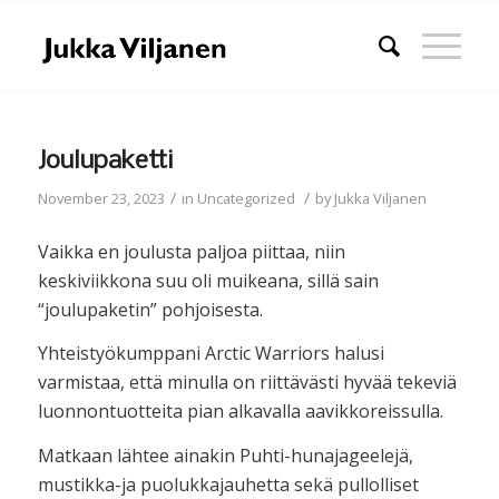
Joulupaketti
/
/
November 23, 2023
in
Uncategorized
by
Jukka Viljanen
Vaikka en joulusta paljoa piittaa, niin
keskiviikkona suu oli muikeana, sillä sain
“joulupaketin” pohjoisesta.
Yhteistyökumppani Arctic Warriors halusi
varmistaa, että minulla on riittävästi hyvää tekeviä
luonnontuotteita pian alkavalla aavikkoreissulla.
Matkaan lähtee ainakin Puhti-hunajageelejä,
mustikka-ja puolukkajauhetta sekä pullolliset