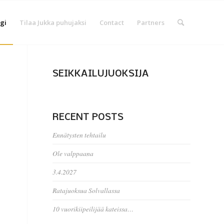
gi
Tilaa Jukka puhujaksi
Contact
Partners
SEIKKAILUJUOKSIJA
RECENT POSTS
Ennätysten tehtailu
Ole valppaana
3.4.2027
Ratajuoksua Solvallassa
10 vuorikiipeilijää kateissa…