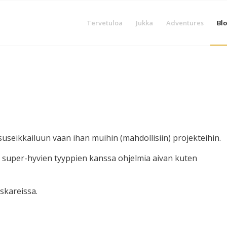
Tervetuloa
Jukka
Adventures
Blo
oksuseikkailuun vaan ihan muihin (mahdollisiin) projekteihin.
än super-hyvien tyyppien kanssa ohjelmia aivan kuten
askareissa.