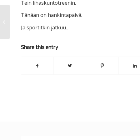
Tein lihaskuntotreenin.
Tänään on hankintapäivä.
Maanantai (lyhyt päivitys)
Ja sportitkin jatkuu…
Share this entry