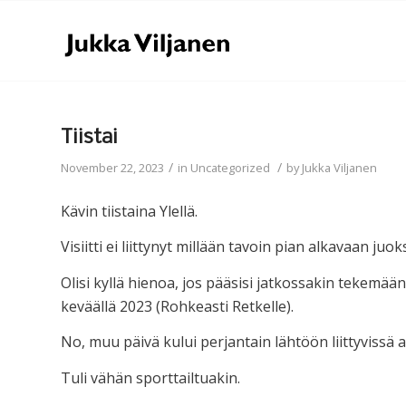
Tiistai
/
/
November 22, 2023
in
Uncategorized
by
Jukka Viljanen
Kävin tiistaina Ylellä.
Visiitti ei liittynyt millään tavoin pian alkavaan ju
Olisi kyllä hienoa, jos pääsisi jatkossakin tekemä
keväällä 2023 (Rohkeasti Retkelle).
No, muu päivä kului perjantain lähtöön liittyvissä 
Tuli vähän sporttailtuakin.