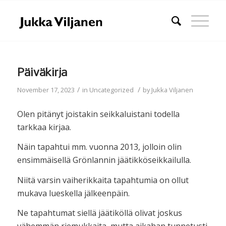
Päiväkirja
/
/
November 17, 2023
in
Uncategorized
by
Jukka Viljanen
Olen pitänyt joistakin seikkaluistani todella
tarkkaa kirjaa.
Näin tapahtui mm. vuonna 2013, jolloin olin
ensimmäisellä Grönlannin jäätikköseikkailulla.
Niitä varsin vaiherikkaita tapahtumia on ollut
mukava lueskella jälkeenpäin.
Ne tapahtumat siellä jäätiköllä olivat joskus