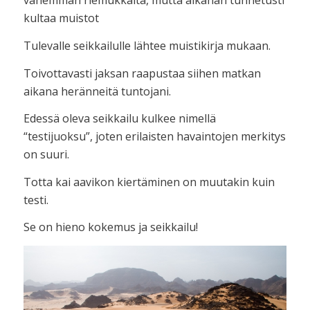
vähemmän riemukkaita, mutta aikahan tunnetusti
kultaa muistot
Tulevalle seikkailulle lähtee muistikirja mukaan.
Toivottavasti jaksan raapustaa siihen matkan
aikana heränneitä tuntojani.
Edessä oleva seikkailu kulkee nimellä
“testijuoksu”, joten erilaisten havaintojen merkitys
on suuri.
Totta kai aavikon kiertäminen on muutakin kuin
testi.
Se on hieno kokemus ja seikkailu!