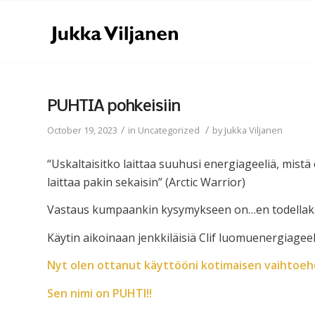
PUHTIA pohkeisiin
/
/
October 19, 2023
in
Uncategorized
by
Jukka Viljanen
“Uskaltaisitko laittaa suuhusi energiageeliä, mistä 
laittaa pakin sekaisin” (Arctic Warrior)
Vastaus kumpaankin kysymykseen on…en todellak
Käytin aikoinaan jenkkiläisiä Clif luomuenergiageel
Nyt olen ottanut käyttööni kotimaisen vaihtoeh
Sen nimi on PUHTI!!