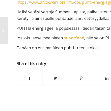
https://www.arcticwarriors.fi/tuote/puhti-energiag
“Mikä vetäisi vertoja Suomen Lapista, paikallisten pi
kerätyille ainesosille puhtaudellaan, eettisyydellä
PUHTIa energiageeliä popsiessasi, tiedän tasan ta
Välillä lipsui
Jos joku ansaitsee nimen
superfood
, niin se on P
Tänään on ensimmäinen puhti-treenilenkki.
Share this entry