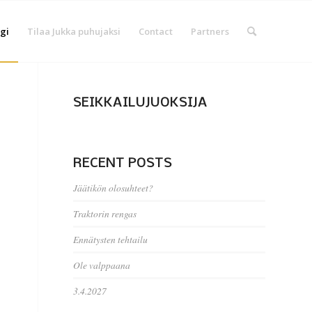
gi
Tilaa Jukka puhujaksi
Contact
Partners
SEIKKAILUJUOKSIJA
RECENT POSTS
Jäätikön olosuhteet?
Traktorin rengas
Ennätysten tehtailu
Ole valppaana
3.4.2027