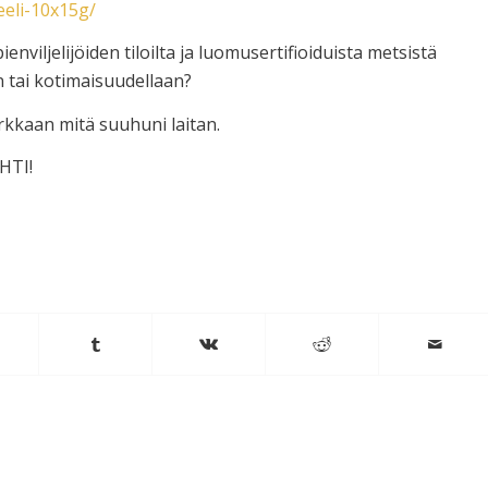
eeli-10x15g/
enviljelijöiden tiloilta ja luomusertifioiduista metsistä
än tai kotimaisuudellaan?
rkkaan mitä suuhuni laitan.
UHTI!