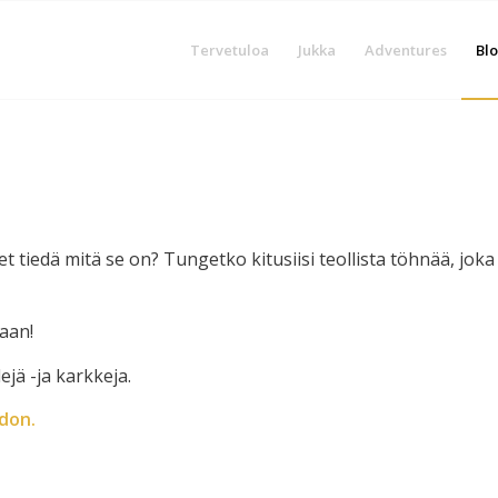
Tervetuloa
Jukka
Adventures
Blo
et tiedä mitä se on? Tungetko kitusiisi teollista töhnää, joka
aan!
ejä -ja karkkeja.
don.