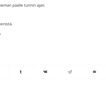
 hieman päälle tunnin ajan.
eenistä.
.