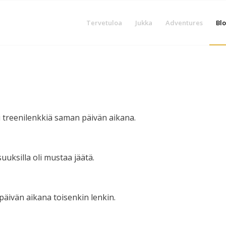
Tervetuloa
Jukka
Adventures
Blo
si treenilenkkiä saman päivän aikana.
suuksilla oli mustaa jäätä.
päivän aikana toisenkin lenkin.