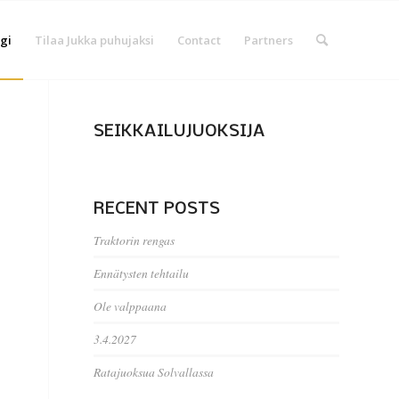
gi
Tilaa Jukka puhujaksi
Contact
Partners
SEIKKAILUJUOKSIJA
RECENT POSTS
Traktorin rengas
Ennätysten tehtailu
Ole valppaana
3.4.2027
Ratajuoksua Solvallassa