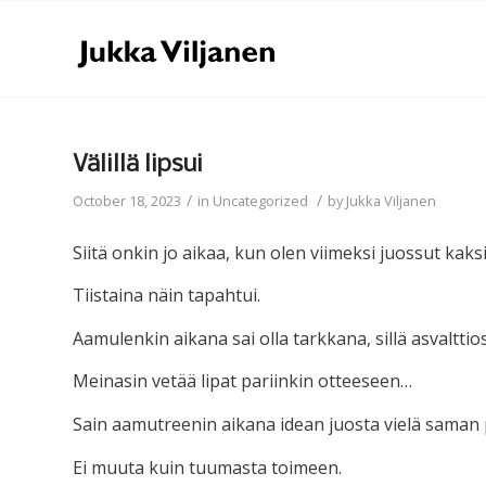
Välillä lipsui
/
/
October 18, 2023
in
Uncategorized
by
Jukka Viljanen
Siitä onkin jo aikaa, kun olen viimeksi juossut kak
Tiistaina näin tapahtui.
Aamulenkin aikana sai olla tarkkana, sillä asvalttio
Meinasin vetää lipat pariinkin otteeseen…
Sain aamutreenin aikana idean juosta vielä saman 
Ei muuta kuin tuumasta toimeen.