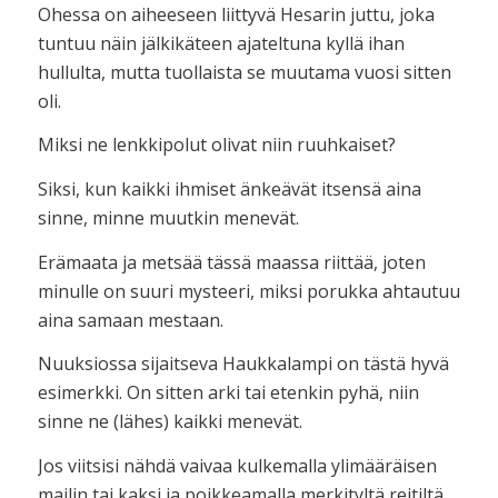
Ohessa on aiheeseen liittyvä Hesarin juttu, joka
tuntuu näin jälkikäteen ajateltuna kyllä ihan
hullulta, mutta tuollaista se muutama vuosi sitten
oli.
Miksi ne lenkkipolut olivat niin ruuhkaiset?
Siksi, kun kaikki ihmiset änkeävät itsensä aina
sinne, minne muutkin menevät.
Erämaata ja metsää tässä maassa riittää, joten
minulle on suuri mysteeri, miksi porukka ahtautuu
aina samaan mestaan.
Nuuksiossa sijaitseva Haukkalampi on tästä hyvä
esimerkki. On sitten arki tai etenkin pyhä, niin
sinne ne (lähes) kaikki menevät.
Jos viitsisi nähdä vaivaa kulkemalla ylimääräisen
mailin tai kaksi ja poikkeamalla merkityltä reitiltä,