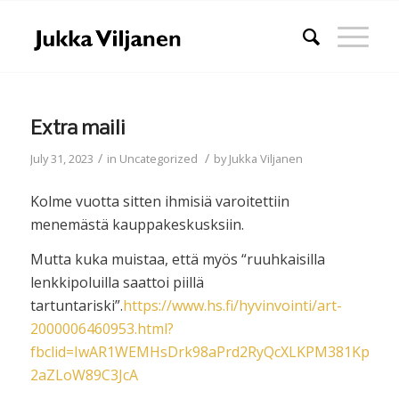
Extra maili
/
/
July 31, 2023
in
Uncategorized
by
Jukka Viljanen
Kolme vuotta sitten ihmisiä varoitettiin
menemästä kauppakeskusksiin.
Mutta kuka muistaa, että myös “ruuhkaisilla
lenkkipoluilla saattoi piillä
tartuntariski”.
https://www.hs.fi/hyvinvointi/art-
2000006460953.html?
fbclid=IwAR1WEMHsDrk98aPrd2RyQcXLKPM381KpEl
2aZLoW89C3JcA