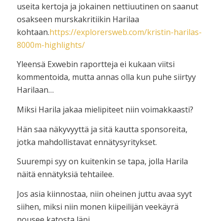
useita kertoja ja jokainen nettiuutinen on saanut
osakseen murskakritiikin Harilaa
kohtaan.
https://explorersweb.com/kristin-harilas-
8000m-highlights/
Yleensä Exwebin raportteja ei kukaan viitsi
kommentoida, mutta annas olla kun puhe siirtyy
Harilaan…
Miksi Harila jakaa mielipiteet niin voimakkaasti?
Hän saa näkyvyyttä ja sitä kautta sponsoreita,
jotka mahdollistavat ennätysyritykset.
Suurempi syy on kuitenkin se tapa, jolla Harila
näitä ennätyksiä tehtailee.
Jos asia kiinnostaa, niin oheinen juttu avaa syyt
siihen, miksi niin monen kiipeilijän veekäyrä
nousee katosta läpi.