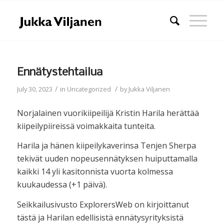
Ennätystehtailua
/
/
July 30, 2023
in
Uncategorized
by
Jukka Viljanen
Norjalainen vuorikiipeilijä Kristin Harila herättää
kiipeilypiireissä voimakkaita tunteita.
Harila ja hänen kiipeilykaverinsa Tenjen Sherpa
tekivät uuden nopeusennätyksen huiputtamalla
kaikki 14 yli kasitonnista vuorta kolmessa
kuukaudessa (+1 päivä).
Seikkailusivusto ExplorersWeb on kirjoittanut
tästä ja Harilan edellisistä ennätysyrityksistä