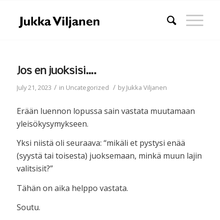
Jos en juoksisi….
/
/
July 21, 2023
in
Uncategorized
by
Jukka Viljanen
Erään luennon lopussa sain vastata muutamaan
yleisökysymykseen.
Yksi niistä oli seuraava: “mikäli et pystysi enää
(syystä tai toisesta) juoksemaan, minkä muun lajin
valitsisit?”
Tähän on aika helppo vastata.
Soutu.