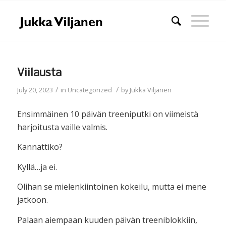
Viilausta
/
/
July 20, 2023
in
Uncategorized
by
Jukka Viljanen
Ensimmäinen 10 päivän treeniputki on viimeistä
harjoitusta vaille valmis.
Kannattiko?
Kyllä…ja ei.
Olihan se mielenkiintoinen kokeilu, mutta ei mene
jatkoon.
Palaan aiempaan kuuden päivän treeniblokkiin,