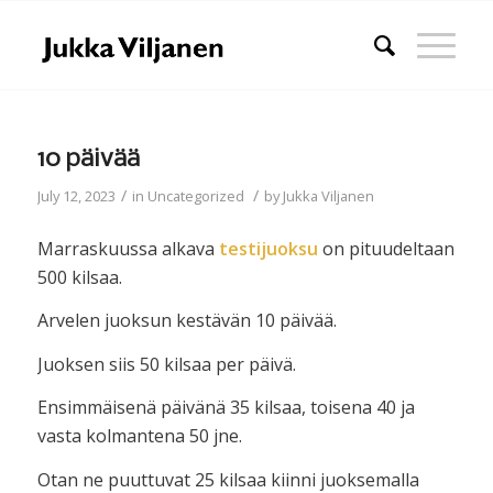
10 päivää
/
/
July 12, 2023
in
Uncategorized
by
Jukka Viljanen
Marraskuussa alkava
testijuoksu
on pituudeltaan
500 kilsaa.
Arvelen juoksun kestävän 10 päivää.
Juoksen siis 50 kilsaa per päivä.
Ensimmäisenä päivänä 35 kilsaa, toisena 40 ja
vasta kolmantena 50 jne.
Otan ne puuttuvat 25 kilsaa kiinni juoksemalla