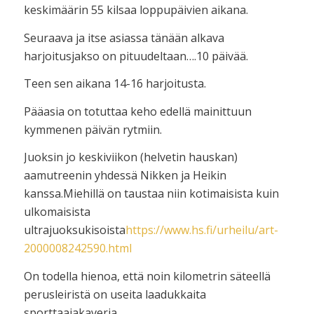
keskimäärin 55 kilsaa loppupäivien aikana.
Seuraava ja itse asiassa tänään alkava
harjoitusjakso on pituudeltaan….10 päivää.
Teen sen aikana 14-16 harjoitusta.
Pääasia on totuttaa keho edellä mainittuun
kymmenen päivän rytmiin.
Juoksin jo keskiviikon (helvetin hauskan)
aamutreenin yhdessä Nikken ja Heikin
kanssa.Miehillä on taustaa niin kotimaisista kuin
ulkomaisista
ultrajuoksukisoista
https://www.hs.fi/urheilu/art-
2000008242590.html
On todella hienoa, että noin kilometrin säteellä
perusleiristä on useita laadukkaita
sporttaajakaveria.