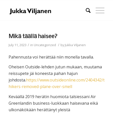
Mikä täällä haisee?
/
/
July 11, 2023
in
Uncategorized
by
Jukka Viljanen
Pahennusta voi herättää niin monella tavalla.
Oheisen Outside-lehden jutun mukaan, muutama
reissupete jäi koneesta pahan hajun
johdosta.
https://www.outsideonline.com/2404342/thru-
hikers-removed-plane-over-smell
Keväällä 2019 herätin huomiota talsiessani Air
Greenlandin business-luokkaan haisevana eikä
ulkonäkökään herättänyt yleistä