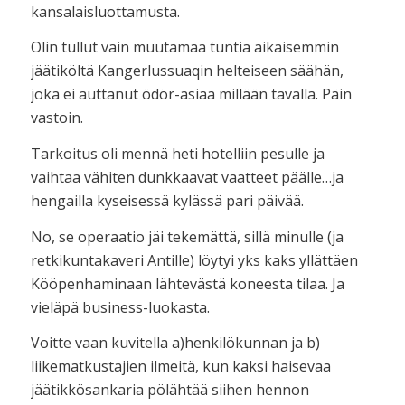
kansalaisluottamusta.
Olin tullut vain muutamaa tuntia aikaisemmin
jäätiköltä Kangerlussuaqin helteiseen säähän,
joka ei auttanut ödör-asiaa millään tavalla. Päin
vastoin.
Tarkoitus oli mennä heti hotelliin pesulle ja
vaihtaa vähiten dunkkaavat vaatteet päälle…ja
hengailla kyseisessä kylässä pari päivää.
No, se operaatio jäi tekemättä, sillä minulle (ja
retkikuntakaveri Antille) löytyi yks kaks yllättäen
Kööpenhaminaan lähtevästä koneesta tilaa. Ja
vieläpä business-luokasta.
Voitte vaan kuvitella a)henkilökunnan ja b)
liikematkustajien ilmeitä, kun kaksi haisevaa
jäätikkösankaria pölähtää siihen hennon