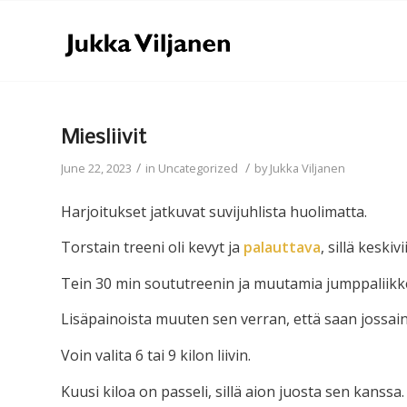
Miesliivit
/
/
June 22, 2023
in
Uncategorized
by
Jukka Viljanen
Harjoitukset jatkuvat suvijuhlista huolimatta.
Torstain treeni oli kevyt ja
palauttava
, sillä keski
Tein 30 min soututreenin ja muutamia jumppaliikkei
Lisäpainoista muuten sen verran, että saan jossain 
Voin valita 6 tai 9 kilon liivin.
Kuusi kiloa on passeli, sillä aion juosta sen kanssa.