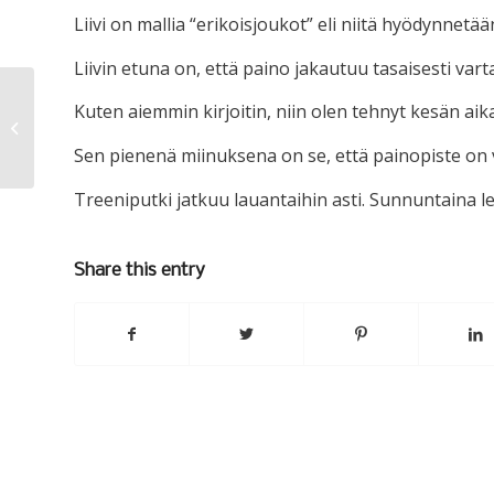
Liivi on mallia “erikoisjoukot” eli niitä hyödynnetä
Liivin etuna on, että paino jakautuu tasaisesti vart
Kuten aiemmin kirjoitin, niin olen tehnyt kesän aik
Haastattelusta
Sen pienenä miinuksena on se, että painopiste on v
Treeniputki jatkuu lauantaihin asti. Sunnuntaina 
Share this entry