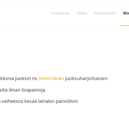
Tervetuloa
Jukka
Adventures
Blo
viikkona juoksin ns.
kehittävän
juoksuharjoituksen.
tä ilman lisäpainoja.
vaiheessa kesää lainaksi painoliivin.