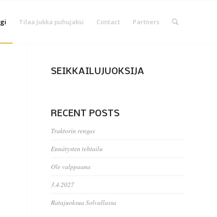
gi
Tilaa Jukka puhujaksi
Contact
Partners
SEIKKAILUJUOKSIJA
RECENT POSTS
Traktorin rengas
Ennätysten tehtailu
Ole valppaana
3.4.2027
Ratajuoksua Solvallassa