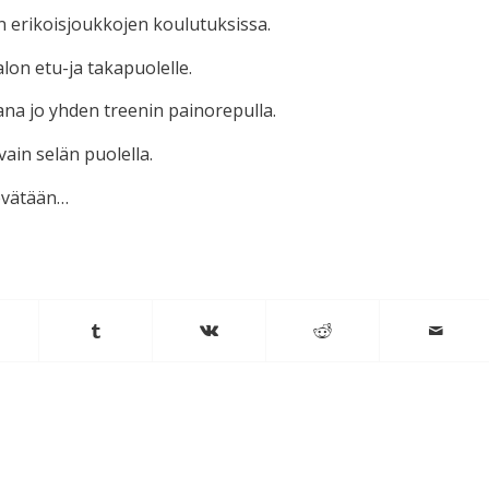
än erikoisjoukkojen koulutuksissa.
alon etu-ja takapuolelle.
ana jo yhden treenin painorepulla.
ain selän puolella.
levätään…