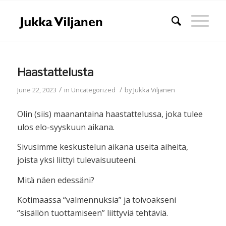
Haastattelusta
/
/
June 22, 2023
in
Uncategorized
by
Jukka Viljanen
Olin (siis) maanantaina haastattelussa, joka tulee
ulos elo-syyskuun aikana.
Sivusimme keskustelun aikana useita aiheita,
joista yksi liittyi tulevaisuuteeni.
Mitä näen edessäni?
Kotimaassa “valmennuksia” ja toivoakseni
“sisällön tuottamiseen” liittyviä tehtäviä.