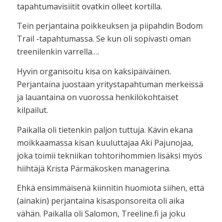
tapahtumavisiitit ovatkin olleet kortilla.
Tein perjantaina poikkeuksen ja piipahdin Bodom
Trail -tapahtumassa. Se kun oli sopivasti oman
treenilenkin varrella….
Hyvin organisoitu kisa on kaksipäiväinen.
Perjantaina juostaan yritystapahtuman merkeissä
ja lauantaina on vuorossa henkilökohtaiset
kilpailut.
Paikalla oli tietenkin paljon tuttuja. Kävin ekana
moikkaamassa kisan kuuluttajaa Aki Pajunojaa,
joka toimii tekniikan tohtorihommien lisäksi myös
hiihtäjä Krista Pärmäkosken managerina.
Ehkä ensimmäisenä kiinnitin huomiota siihen, että
(ainakin) perjantaina kisasponsoreita oli aika
vähän. Paikalla oli Salomon, Treeline.fi ja joku