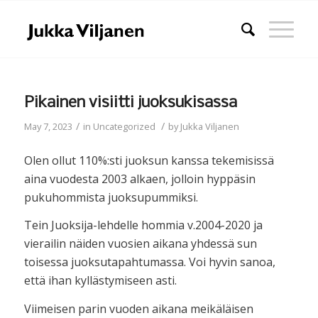
Pikainen visiitti juoksukisassa
/
/
May 7, 2023
in
Uncategorized
by
Jukka Viljanen
Olen ollut 110%:sti juoksun kanssa tekemisissä
aina vuodesta 2003 alkaen, jolloin hyppäsin
pukuhommista juoksupummiksi.
Tein Juoksija-lehdelle hommia v.2004-2020 ja
vierailin näiden vuosien aikana yhdessä sun
toisessa juoksutapahtumassa. Voi hyvin sanoa,
että ihan kyllästymiseen asti.
Viimeisen parin vuoden aikana meikäläisen