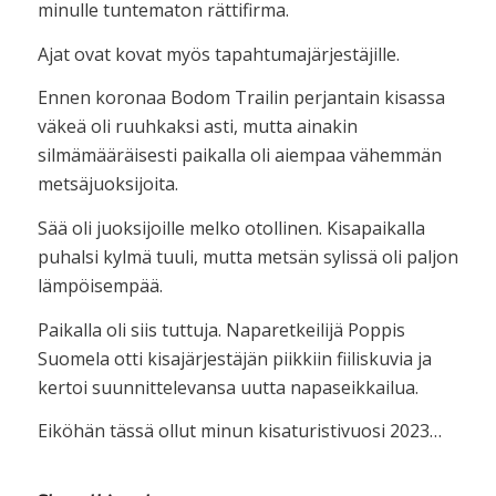
minulle tuntematon rättifirma.
Ajat ovat kovat myös tapahtumajärjestäjille.
Ennen koronaa Bodom Trailin perjantain kisassa
väkeä oli ruuhkaksi asti, mutta ainakin
silmämääräisesti paikalla oli aiempaa vähemmän
metsäjuoksijoita.
Sää oli juoksijoille melko otollinen. Kisapaikalla
puhalsi kylmä tuuli, mutta metsän sylissä oli paljon
lämpöisempää.
Paikalla oli siis tuttuja. Naparetkeilijä Poppis
Suomela otti kisajärjestäjän piikkiin fiiliskuvia ja
kertoi suunnittelevansa uutta napaseikkailua.
Eiköhän tässä ollut minun kisaturistivuosi 2023…