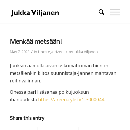
Menkää metsään!
/
/
May 7, 2023
in
Uncategorized
by
Jukka Viljanen
Juoksin aamulla aivan uskomattoman hienon
metsälenkin kiitos suunnistaja-Jannen mahtavan
reitinvalinnan.
Ohessa pari lisäsanaa polkujuoksun
ihanuudesta.
https://areena.yle.fi/1-3000044
Share this entry