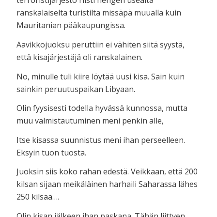
terroristijärjestö riisti hengen usealta
ranskalaiselta turistilta missäpä muualla kuin
Mauritanian pääkaupungissa.
Aavikkojuoksu peruttiin ei vähiten siitä syystä,
että kisajärjestäjä oli ranskalainen.
No, minulle tuli kiire löytää uusi kisa. Sain kuin
sainkin peruutuspaikan Libyaan.
Olin fyysisesti todella hyvässä kunnossa, mutta
muu valmistautuminen meni penkin alle,
Itse kisassa suunnistus meni ihan perseelleen.
Eksyin tuon tuosta.
Juoksin siis koko rahan edestä. Veikkaan, että 200
kilsan sijaan meikäläinen harhaili Saharassa lähes
250 kilsaa….
Olin kisan jälkeen ihan paskana. Tähän liittyen,