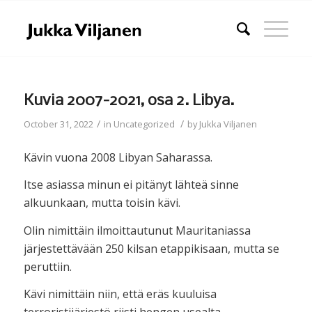
Kuvia 2007-2021, osa 2. Libya.
/
/
October 31, 2022
in
Uncategorized
by
Jukka Viljanen
Kävin vuona 2008 Libyan Saharassa.
Itse asiassa minun ei pitänyt lähteä sinne
alkuunkaan, mutta toisin kävi.
Olin nimittäin ilmoittautunut Mauritaniassa
järjestettävään 250 kilsan etappikisaan, mutta se
peruttiin.
Kävi nimittäin niin, että eräs kuuluisa