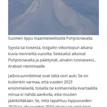
Suomen lippu maantieteellisellä Pohjoisnavalla.
Syystä tai toisesta, tsiigailin viikonlopun aikana
kuvia menneiltä vuosilta. Seikkailut alkoivat
Pohjoisnavalta ja päättyivät, ainakin toistaiseksi.,
Arabian niemimaalle.
Jatkosuunnitelmat ovat tältä osin auki. Se on
kuitenkin varmaa, että vuoden 2023
ensimmäisellä, toisella tai kolmannella kvartaalilla
minua ei nähdä aavikolla, eikä muuten
jäätikölläkään. Se, mitä tapahtuu loppuvuoden
2023 tai alkuvuoden 2024 aikana on vielä täysi