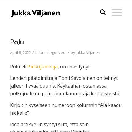
PoJu
/
/
April 8, 2022
in
Uncategorized
by
Jukka Viljanen
Polu eli
Polkujuoksija
, on ilmestynyt.
Lehden päätoimittaja Tomi Savolainen on tehnyt
jälleen hyvää duunia. Käykäähän ostamassa
polkujuoksun pää-äänenkannattaja lehtipisteistä.
Kirjoitin kyseiseen numeroon kolumnin “Älä kaadu
hiekalle”.
Idea artikkeliin syntyi siitä, että sain