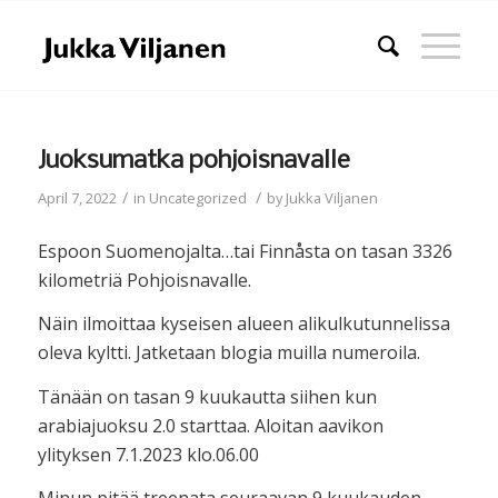
Juoksumatka pohjoisnavalle
/
/
April 7, 2022
in
Uncategorized
by
Jukka Viljanen
Espoon Suomenojalta…tai Finnåsta on tasan 3326
kilometriä Pohjoisnavalle.
Näin ilmoittaa kyseisen alueen alikulkutunnelissa
oleva kyltti. Jatketaan blogia muilla numeroila.
Tänään on tasan 9 kuukautta siihen kun
arabiajuoksu 2.0 starttaa. Aloitan aavikon
ylityksen 7.1.2023 klo.06.00