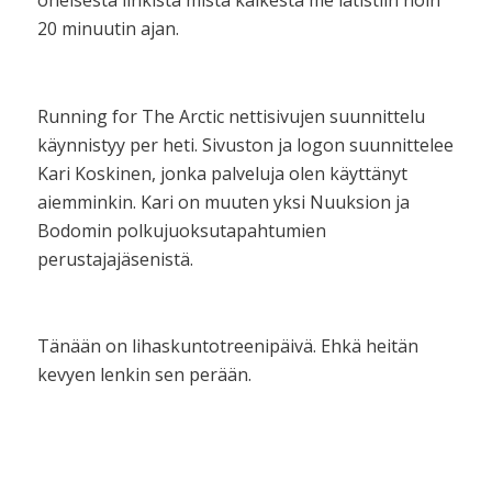
oheisesta linkistä mistä kaikesta me lätistiin noin
20 minuutin ajan.
Running for The Arctic nettisivujen suunnittelu
käynnistyy per heti. Sivuston ja logon suunnittelee
Kari Koskinen, jonka palveluja olen käyttänyt
aiemminkin. Kari on muuten yksi Nuuksion ja
Bodomin polkujuoksutapahtumien
perustajajäsenistä.
Tänään on lihaskuntotreenipäivä. Ehkä heitän
kevyen lenkin sen perään.