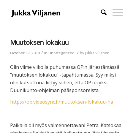
Muutoksen lokakuu
/
/
October 17, 2018
in
Uncategorized
by
Jukka Viljanen
Olin viime viikolla puhumassa OP:n järjestämässä
“muutoksen lokakuu” -tapahtumassa. Syy miksi
olin kutsuttuna liittyy siihen, että OP oli yksi
Duunikunto-ohjelman pääsponsoreista.
https://op.videosync.fi/muutoksen-lokakuu-ha
Paikalla oli myös valmennettavani Petra. Katsokaa