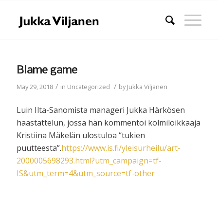
Blame game
/
/
May 29, 2018
in
Uncategorized
by
Jukka Viljanen
Luin Ilta-Sanomista manageri Jukka Härkösen
haastattelun, jossa hän kommentoi kolmiloikkaaja
Kristiina Mäkelän ulostuloa “tukien
puutteesta”.
https://www.is.fi/yleisurheilu/art-
2000005698293.html?utm_campaign=tf-
IS&utm_term=4&utm_source=tf-other