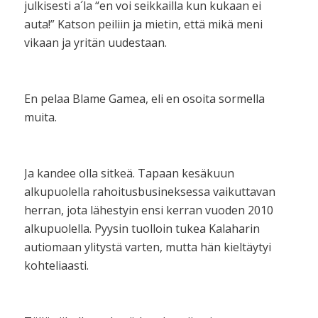
julkisesti a´la “en voi seikkailla kun kukaan ei
auta!” Katson peiliin ja mietin, että mikä meni
vikaan ja yritän uudestaan.
En pelaa Blame Gamea, eli en osoita sormella
muita.
Ja kandee olla sitkeä. Tapaan kesäkuun
alkupuolella rahoitusbusineksessa vaikuttavan
herran, jota lähestyin ensi kerran vuoden 2010
alkupuolella. Pyysin tuolloin tukea Kalaharin
autiomaan ylitystä varten, mutta hän kieltäytyi
kohteliaasti.