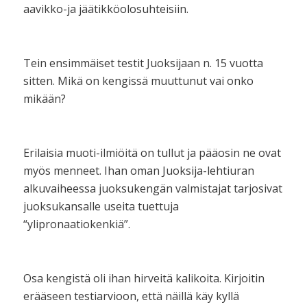
aavikko-ja jäätikköolosuhteisiin.
Tein ensimmäiset testit Juoksijaan n. 15 vuotta
sitten. Mikä on kengissä muuttunut vai onko
mikään?
Erilaisia muoti-ilmiöitä on tullut ja pääosin ne ovat
myös menneet. Ihan oman Juoksija-lehtiuran
alkuvaiheessa juoksukengän valmistajat tarjosivat
juoksukansalle useita tuettuja
“ylipronaatiokenkiä”.
Osa kengistä oli ihan hirveitä kalikoita. Kirjoitin
erääseen testiarvioon, että näillä käy kyllä