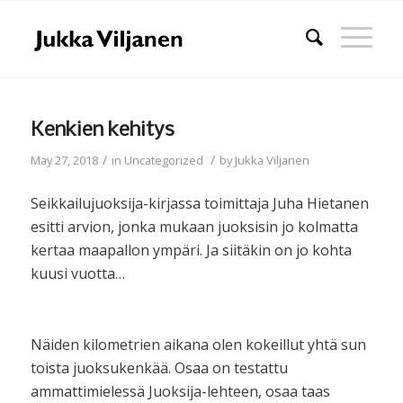
Kenkien kehitys
/
/
May 27, 2018
in
Uncategorized
by
Jukka Viljanen
Seikkailujuoksija-kirjassa toimittaja Juha Hietanen
esitti arvion, jonka mukaan juoksisin jo kolmatta
kertaa maapallon ympäri. Ja siitäkin on jo kohta
kuusi vuotta…
Näiden kilometrien aikana olen kokeillut yhtä sun
toista juoksukenkää. Osaa on testattu
ammattimielessä Juoksija-lehteen, osaa taas