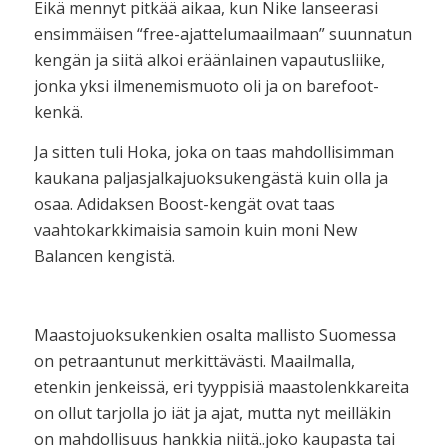
Eikä mennyt pitkää aikaa, kun Nike lanseerasi
ensimmäisen “free-ajattelumaailmaan” suunnatun
kengän ja siitä alkoi eräänlainen vapautusliike,
jonka yksi ilmenemismuoto oli ja on barefoot-
kenkä.
Ja sitten tuli Hoka, joka on taas mahdollisimman
kaukana paljasjalkajuoksukengästä kuin olla ja
osaa. Adidaksen Boost-kengät ovat taas
vaahtokarkkimaisia samoin kuin moni New
Balancen kengistä.
Maastojuoksukenkien osalta mallisto Suomessa
on petraantunut merkittävästi. Maailmalla,
etenkin jenkeissä, eri tyyppisiä maastolenkkareita
on ollut tarjolla jo iät ja ajat, mutta nyt meilläkin
on mahdollisuus hankkia niitä..joko kaupasta tai