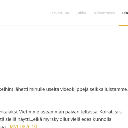
Tervetuloa
Jukka
Adventures
Blo
ihin) lähetti minulle useita videoklippejä seikkailuistamme.
ankalaksi. Vietimme useamman päivän teltassa. Koirat, siis
 siellä näytti,,,eikä myrsky ollut vielä edes kunnolla
iaa….
MVI_0876 (3)