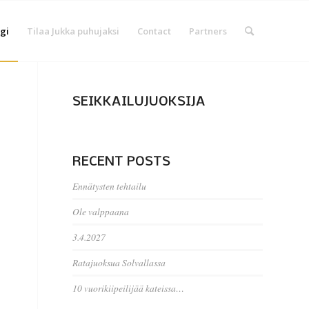
gi
Tilaa Jukka puhujaksi
Contact
Partners
SEIKKAILUJUOKSIJA
RECENT POSTS
Ennätysten tehtailu
Ole valppaana
3.4.2027
Ratajuoksua Solvallassa
10 vuorikiipeilijää kateissa…