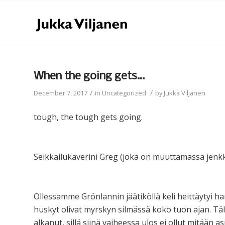
When the going gets…
/
/
December 7, 2017
in
Uncategorized
by
Jukka Viljanen
tough, the tough gets going.
Seikkailukaverini Greg (joka on muuttamassa jenkke
Ollessamme Grönlannin jäätiköllä keli heittäytyi h
huskyt olivat myrskyn silmässä koko tuon ajan. Tältä
alkanut, sillä siinä vaiheessa ulos ei ollut mitään as