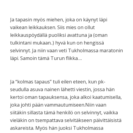
Ja tapasin myös miehen, joka on käynyt läpi
vaikean leikkauksen. Siis mies on ollut
leikkauspöydällä puoliksi avattuna ja (oman
tulkintani mukaan..) hyvä kun on hengissä
selvinnyt. Ja niin vaan veti Tukholmassa maratonin
läpi. Samoin tämä Turun flikka….
Ja “kolmas tapaus” tuli eilen eteen, kun pk-
seudulla asuva nainen lähetti viestin, jossa hän
kertoi oman tapauksensa, joka alkoi kaatumisella,
joka johti pään vammautumiseen.Niin vaan
siitäkin sillasta tämä henkilö on selvinnyt, vaikka
vieläkin on tsempattava selvitäkseen päivittäisistä
askareista. Myös hän juoksi Tukholmassa