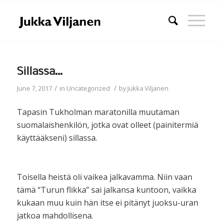
Sillassa…
/
/
June 7, 2017
in
Uncategorized
by
Jukka Viljanen
Tapasin Tukholman maratonilla muutaman
suomalaishenkilön, jotka ovat olleet (painitermiä
käyttääkseni) sillassa.
Toisella heistä oli vaikea jalkavamma. Niin vaan
tämä “Turun flikka” sai jalkansa kuntoon, vaikka
kukaan muu kuin hän itse ei pitänyt juoksu-uran
jatkoa mahdollisena.