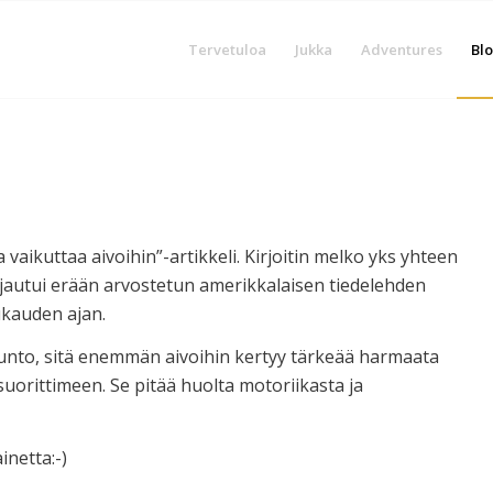
Tervetuloa
Jukka
Adventures
Blo
aikuttaa aivoihin”-artikkeli. Kirjoitin melko yks yhteen
jautui erään arvostetun amerikkalaisen tiedelehden
ukauden ajan.
 kunto, sitä enemmän aivoihin kertyy tärkeää harmaata
suorittimeen. Se pitää huolta motoriikasta ja
inetta:-)