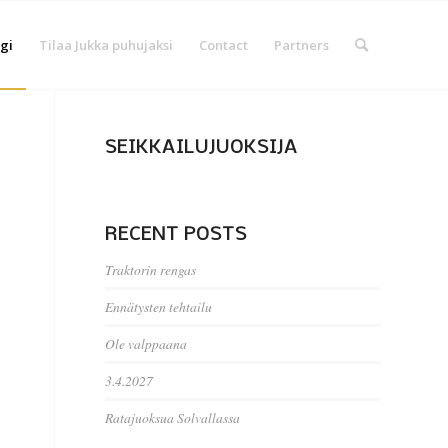
gi
Tilaa Jukka puhujaksi
Contact
Partners
SEIKKAILUJUOKSIJA
RECENT POSTS
Traktorin rengas
Ennätysten tehtailu
Ole valppaana
3.4.2027
Ratajuoksua Solvallassa