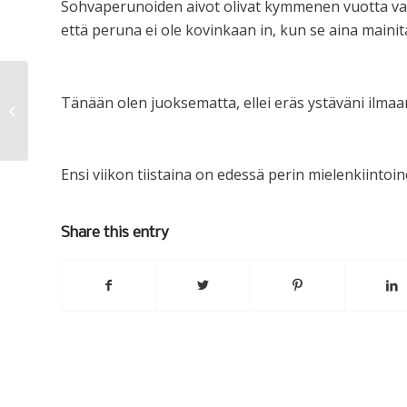
Sohvaperunoiden aivot olivat kymmenen vuotta van
että peruna ei ole kovinkaan in, kun se aina mainit
Tänään olen juoksematta, ellei eräs ystäväni ilmaan
Vaatteet & aatteet
Ensi viikon tiistaina on edessä perin mielenkiintoi
Share this entry