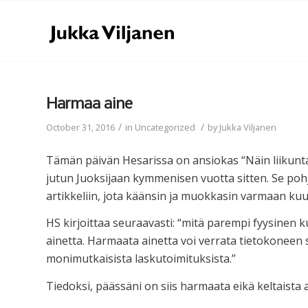
Harmaa aine
/
/
October 31, 2016
in
Uncategorized
by
Jukka Viljanen
Tämän päivän Hesarissa on ansiokas “Näin liikunta v
jutun Juoksijaan kymmenisen vuotta sitten. Se poh
artikkeliin, jota käänsin ja muokkasin varmaan ku
HS kirjoittaa seuraavasti: “mitä parempi fyysinen
ainetta. Harmaata ainetta voi verrata tietokoneen 
monimutkaisista laskutoimituksista.”
Tiedoksi, päässäni on siis harmaata eikä keltaista a