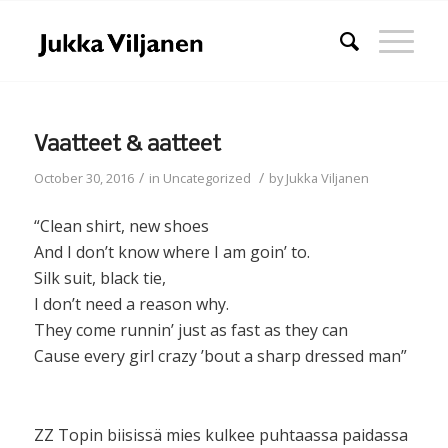
Vaatteet & aatteet
/
/
October 30, 2016
in
Uncategorized
by
Jukka Viljanen
“Clean shirt, new shoes
And I don’t know where I am goin’ to.
Silk suit, black tie,
I don’t need a reason why.
They come runnin’ just as fast as they can
Cause every girl crazy ’bout a sharp dressed man”
ZZ Topin biisissä mies kulkee puhtaassa paidassa