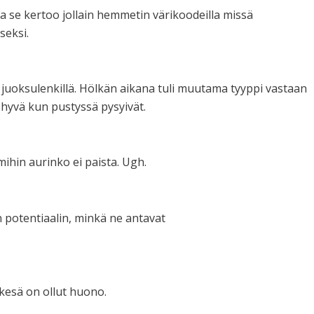
ta se kertoo jollain hemmetin värikoodeilla missä
seksi.
) juoksulenkillä. Hölkän aikana tuli muutama tyyppi vastaan
ä hyvä kun pustyssä pysyivät.
 mihin aurinko ei paista. Ugh.
 potentiaalin, minkä ne antavat
 kesä on ollut huono.