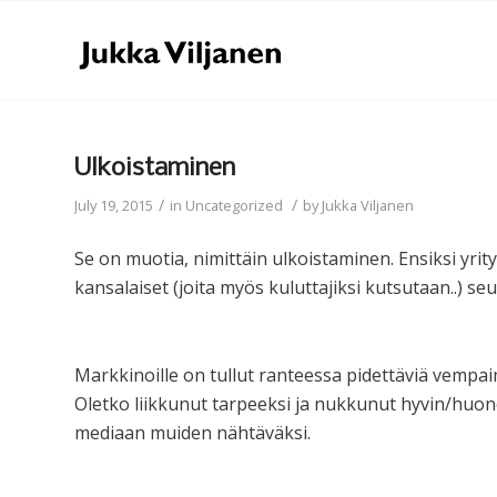
Ulkoistaminen
/
/
July 19, 2015
in
Uncategorized
by
Jukka Viljanen
Se on muotia, nimittäin ulkoistaminen. Ensiksi yrity
kansalaiset (joita myös kuluttajiksi kutsutaan..) se
Markkinoille on tullut ranteessa pidettäviä vempaim
Oletko liikkunut tarpeeksi ja nukkunut hyvin/huono
mediaan muiden nähtäväksi.