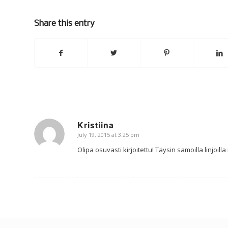
Share this entry
Kristiina
July 19, 2015 at 3:25 pm
says:
Olipa osuvasti kirjoitettu! Täysin samoilla linjoi