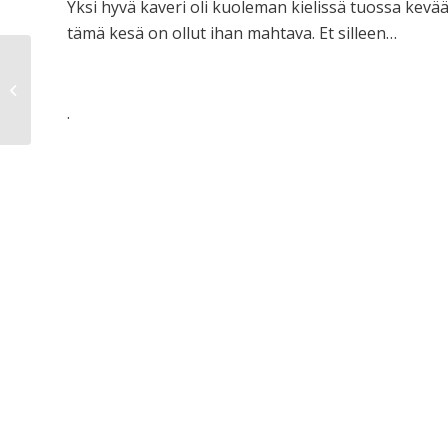
Yksi hyvä kaveri oli kuoleman kielissä tuossa kevä
tämä kesä on ollut ihan mahtava. Et silleen…
Hyvä tulos
.