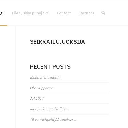
gi
Tilaa Jukka puhujaksi
Contact
Partners
SEIKKAILUJUOKSIJA
RECENT POSTS
Ennätysten tehtailu
Ole valppaana
3.4.2027
Ratajuoksua Solvallassa
10 vuorikiipeilijää kateissa…