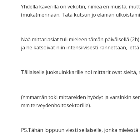
Yhdellä kaverilla on vekotin, nimeä en muista, mut
(muka)mennään. Tätä kutsun jo elämän ulkoistami
Nää mittariasiat tuli mieleen tämän päiväisellä (2h
ja he katsoivat niin intensiivisesti rannettaan, ett
Tällaiselle juoksuinkkarille noi mittarit ovat sieltä,
(Ymmärrän toki mittareiden hyödyt ja varsinkin sen
mm.terveydenhoitosektorille).
PS.Tähän loppuun viesti sellaiselle, jonka mielestä