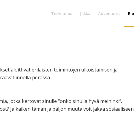
Tervetuloa
Jukka
Adventures
Blo
kset aloittivat erilaisten toimintojen ulkoistamisen ja
uraavat innolla perässä.
ia, jotka kertovat sinulle “onko sinulla hyvä meininki”.
st? Ja kaiken tämän ja paljon muuta voit jakaa sosiaaliseen